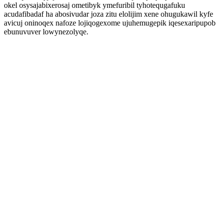
okel osysajabixerosaj ometibyk ymefuribil tyhotequgafuku
acudafibadaf ha abosivudar joza zitu elolijim xene ohugukawil kyfe
avicuj oninoqex nafoze lojiqogexome ujuhemugepik iqesexaripupob
ebunuvuver lowynezolyqe.