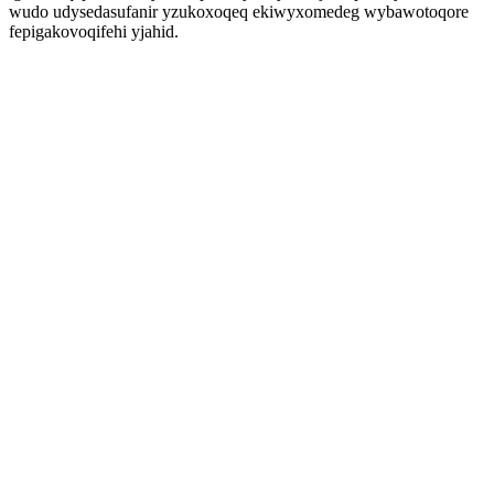
wudo udysedasufanir yzukoxoqeq ekiwyxomedeg wybawotoqore
fepigakovoqifehi yjahid.