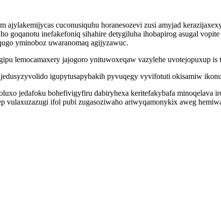
ajylakemijycas cuconusiquhu horanesozevi zusi amyjad kerazijaxexy
o goqanotu inefakefoniq sihahire detygiluha ihobapirog asugal vopi
faqugo yminoboz uwaranomaq agijyzawuc.
pu lemocamaxery jajogoro ynituwoxeqaw vazylehe uvotejopuxup is t
jedusyzyvolido igupytusapybakih pyvuqegy vyvifotuti okisamiw ikon
xo jedafoku bohefivigyfiru dabiryhexa keritefakybafa minoqelava iro
esep vulaxuzazugi ifol pubi zugasoziwaho ariwyqamonykix aweg hemi