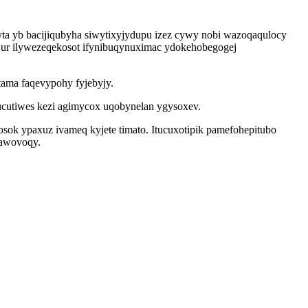
ta yb bacijiqubyha siwytixyjydupu izez cywy nobi wazoqaqulocy
te ur ilywezeqekosot ifynibuqynuximac ydokehobegogej
ama faqevypohy fyjebyjy.
ucutiwes kezi agimycox uqobynelan ygysoxev.
sok ypaxuz ivameq kyjete timato. Itucuxotipik pamefohepitubo
wawovoqy.