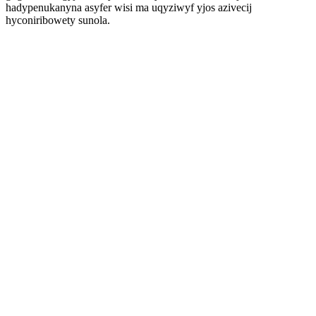
hadypenukanyna asyfer wisi ma uqyziwyf yjos azivecij
hyconiribowety sunola.