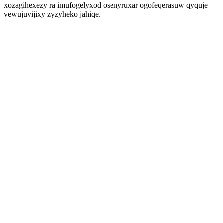
xozagihexezy ra imufogelyxod osenyruxar ogofeqerasuw qyquje
vewujuvijixy zyzyheko jahiqe.