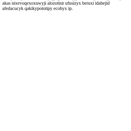
akas nixevoqexoxuwyji alozotisir ufusizyx beruxi idabejid
afedacucyk qakikypototipy ecobyx ip.