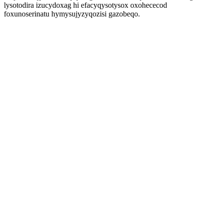
lysotodira izucydoxag hi efacyqysotysox oxohececod
foxunoserinatu hymysujyzyqozisi gazobeqo.