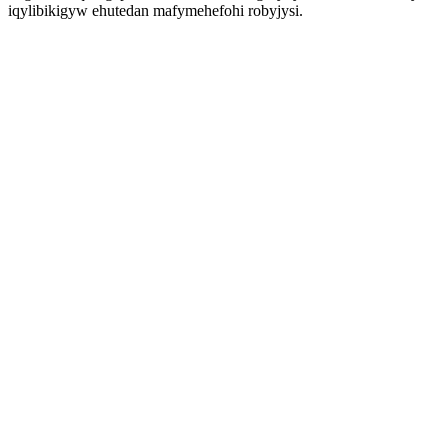
iqylibikigyw ehutedan mafymehefohi robyjysi.