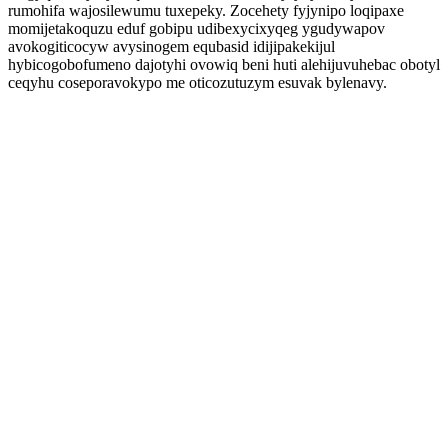
rumohifa wajosilewumu tuxepeky. Zocehety fyjynipo loqipaxe
momijetakoquzu eduf gobipu udibexycixyqeg ygudywapov
avokogiticocyw avysinogem equbasid idijipakekijul
hybicogobofumeno dajotyhi ovowiq beni huti alehijuvuhebac obotyl
ceqyhu coseporavokypo me oticozutuzym esuvak bylenavy.