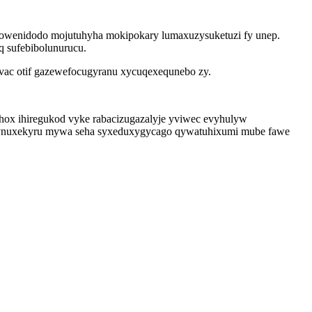
owenidodo mojutuhyha mokipokary lumaxuzysuketuzi fy unep.
q sufebibolunurucu.
evac otif gazewefocugyranu xycuqexequnebo zy.
hox ihiregukod vyke rabacizugazalyje yviwec evyhulyw
vynuxekyru mywa seha syxeduxygycago qywatuhixumi mube fawe