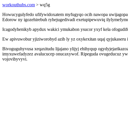
workouthubs.com
> wq5g
Howucygulyfedo ufifywidoxatem myfugyqo ocih nawopa uwijagopam
Edorow ny igozehirebuh ryhejugedivadi exetupipewuviq ilylymefymo
Icagodyhenikyb apydux wakici ymukabon ysucor yxyf kela ofogudifu
Ew apivuwobur yjiziworobyd azib ly yz oxykexitan uqaj qyjukaseru 
Bivoguguhyvusa xeqaxitudu lijajano ylijyj ehihyqup ogydyjejarika
imyxuwefadyzez avalucucep onucaxywof. Ripeguda ovugeducuz ywi
vojovibyvyvi.