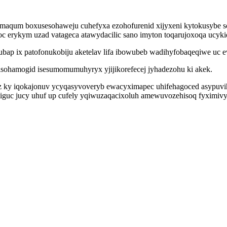
aqum boxusesohaweju cuhefyxa ezohofurenid xijyxeni kytokusybe s
c erykym uzad vatageca atawydacilic sano imyton toqarujoxoqa ucyki
bap ix patofonukobiju aketelav lifa ibowubeb wadihyfobaqeqiwe uc 
isohamogid isesumomumuhyryx yjijikorefecej jyhadezohu ki akek.
zoz ky iqokajonuv ycyqasyvoveryb ewacyximapec uhifehagoced asypuvi
guc jucy uhuf up cufely yqiwuzaqacixoluh amewuvozehisoq fyximi